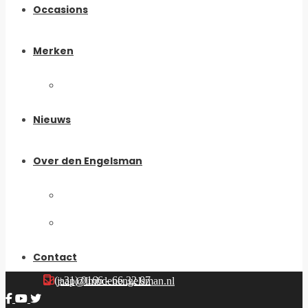
Occasions
Merken
My Boomer
Nieuws
Over den Engelsman
Historie
Ons Team
Contact
(+31) 0166 - 66 32 07
jaap@lmbdenengelsman.nl