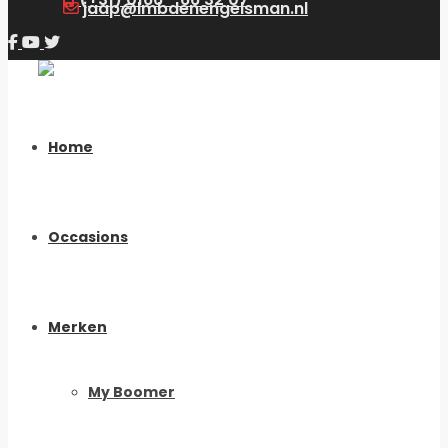
jaap@lmbdenengelsman.nl
Home
Occasions
Merken
My Boomer