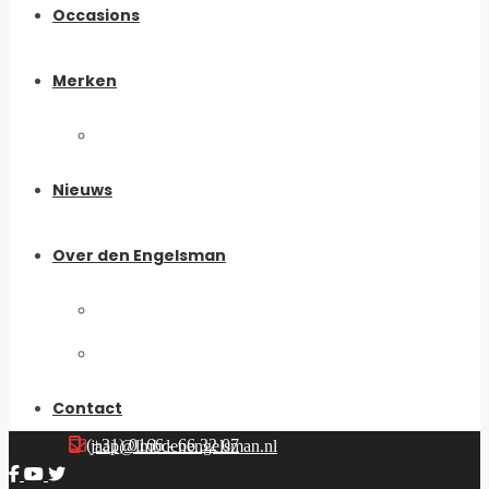
Occasions
Merken
My Boomer
Nieuws
Over den Engelsman
Historie
Ons Team
Contact
(+31) 0166 - 66 32 07
jaap@lmbdenengelsman.nl