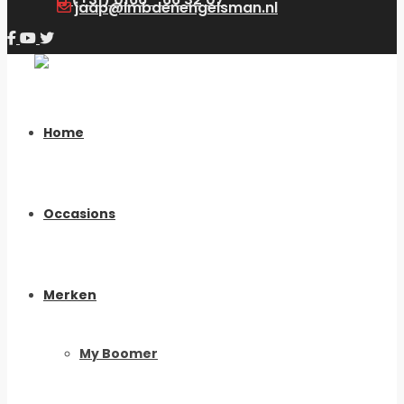
jaap@lmbdenengelsman.nl
Home
Occasions
Merken
My Boomer