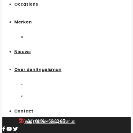
Occasions
Merken
My Boomer
Nieuws
Over den Engelsman
Historie
Ons Team
Contact
(+31) 0166 - 66 32 07
jaap@lmbdenengelsman.nl