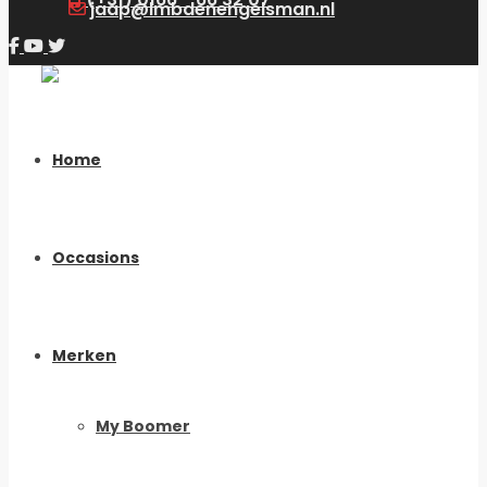
jaap@lmbdenengelsman.nl
Home
Occasions
Merken
My Boomer